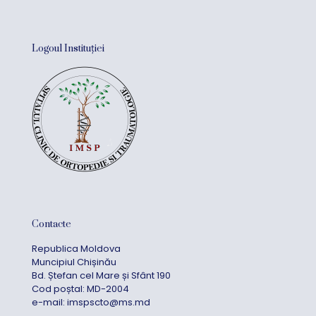
Logoul Instituției
Contacte
Republica Moldova
Muncipiul Chișinău
Bd. Ștefan cel Mare și Sfânt 190
Cod poștal: MD-2004
e-mail:
imspscto@ms.md