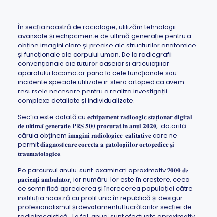
În secția noastră de radiologie, utilizăm tehnologii
avansate și echipamente de ultimă generație pentru a
obține imagini clare și precise ale structurilor anatomice
și funcționale ale corpului uman. De la radiografii
convenționale ale tuturor oaselor si articulațiilor
aparatului locomotor pana la cele funcționale sau
incidente speciale utilizate in sfera ortopedica avem
resursele necesare pentru a realiza investigații
complexe detaliate și individualizate.
Secția este dotată cu 𝐞𝐜𝐡𝐢𝐩𝐚𝐦𝐞𝐧𝐭 𝐫𝐚𝐝𝐢𝐨𝐨𝐠𝐢𝐜 𝐬𝐭𝐚𝐭̦𝐢𝐨𝐧𝐚𝐫 𝐝𝐢𝐠𝐢𝐭𝐚𝐥
𝐝𝐞 𝐮𝐥𝐭𝐢𝐦𝐚̆ 𝐠𝐞𝐧𝐞𝐫𝐚𝐭𝐢𝐞 𝐏𝐑𝐒 𝟓𝟎𝟎 𝐩𝐫𝐨𝐜𝐮𝐫𝐚𝐭 𝐢̂𝐧 𝐚𝐧𝐮𝐥 𝟐𝟎𝟐𝟎, datorită
căruia obținem 𝐢𝐦𝐚𝐠𝐢𝐧𝐢 𝐫𝐚𝐝𝐢𝐨𝐥𝐨𝐠𝐢𝐜𝐞 𝐜𝐚𝐥𝐢𝐭𝐚𝐭𝐢𝐯𝐞 care ne
permit 𝐝𝐢𝐚𝐠𝐧𝐨𝐬𝐭i𝐜𝐚𝐫𝐞 𝐜𝐨𝐫𝐞𝐜𝐭𝐚 𝐚 𝐩𝐚𝐭𝐨𝐥𝐨𝐠𝐢𝐢𝐥𝐨𝐫 𝐨𝐫𝐭𝐨𝐩𝐞𝐝𝐢𝐜𝐞 𝐬̦𝐢
𝐭𝐫𝐚𝐮𝐦𝐚𝐭𝐨𝐥𝐨𝐠𝐢𝐜𝐞.
Pe parcursul anului sunt examinați aproximativ 𝟕𝟎𝟎𝟎 𝐝𝐞
𝐩𝐚𝐜𝐢𝐞𝐧𝐭̦𝐢 𝐚𝐦𝐛𝐮𝐥𝐚𝐭𝐨𝐫, iar numărul lor este în creștere, ceea
ce semnifică aprecierea și încrederea populației către
instituția noastră cu profil unic în republică și desigur
profesionalismul și devotamentul lucrătorilor secției de
radioimagistică. La fel, anual sunt efectuate aproximativ