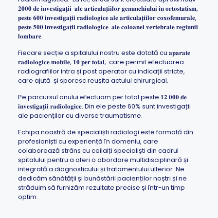
𝟐𝟎𝟎𝟎 𝐝𝐞 𝐢𝐧𝐯𝐞𝐬𝐭𝐢𝐠𝐚𝐭̦𝐢𝐢 𝐚𝐥𝐞 𝐚𝐫𝐭𝐢𝐜𝐮𝐥𝐚𝐭̦𝐢𝐢𝐥𝐨𝐫 𝐠𝐞𝐧𝐮𝐧𝐜𝐡𝐢𝐮𝐥𝐮𝐢 𝐢̂𝐧 𝐨𝐫𝐭𝐨𝐬𝐭𝐚𝐭𝐢𝐬𝐦,
𝐩𝐞𝐬𝐭𝐞 𝟔𝟎𝟎 𝐢𝐧𝐯𝐞𝐬𝐭𝐢𝐠𝐚𝐭̦𝐢𝐢 𝐫𝐚𝐝𝐢𝐨𝐥𝐨𝐠𝐢𝐜𝐞 𝐚𝐥𝐞 𝐚𝐫𝐭𝐢𝐜𝐮𝐥𝐚𝐭̦𝐢𝐢𝐥𝐨𝐫 𝐜𝐨𝐱𝐨𝐟𝐞𝐦𝐮𝐫𝐚𝐥𝐞,
𝐩𝐞𝐬𝐭𝐞 𝟓𝟎𝟎 𝐢𝐧𝐯𝐞𝐬𝐭𝐢𝐠𝐚𝐭̦𝐢𝐢 𝐫𝐚𝐝𝐢𝐨𝐥𝐨𝐠𝐢𝐜𝐞 𝐚𝐥𝐞 𝐜𝐨𝐥𝐨𝐚𝐧𝐞𝐢 𝐯𝐞𝐫𝐭𝐞𝐛𝐫𝐚𝐥𝐞 𝐫𝐞𝐠𝐢𝐮𝐧𝐢𝐢
𝐥𝐨𝐦𝐛𝐚𝐫𝐞.
Fiecare secție a spitalului nostru este dotată cu 𝐚𝐩𝐚𝐫𝐚𝐭𝐞
𝐫𝐚𝐝𝐢𝐨𝐥𝐨𝐠𝐢𝐜𝐞 𝐦𝐨𝐛𝐢𝐥𝐞, 𝟏𝟎 𝐩𝐞𝐫 𝐭𝐨𝐭𝐚𝐥, care permit efectuarea
radiografiilor intra și post operator cu indicații stricte,
care ajută și sporesc reușita actului chirurgical.
Pe parcursul anului efectuam per total peste 𝟏𝟐 𝟎𝟎𝟎 𝐝𝐞
𝐢𝐧𝐯𝐞𝐬𝐭𝐢𝐠𝐚𝐭̦𝐢𝐢 𝐫𝐚𝐝𝐢𝐨𝐥𝐨𝐠𝐢𝐜𝐞. Din ele peste 60% sunt investigații
ale pacienților cu diverse traumatisme.
Echipa noastră de specialiști radiologi este formată din
profesioniști cu experiență în domeniu, care
colaborează strâns cu ceilalți specialiști din cadrul
spitalului pentru a oferi o abordare multidisciplinară și
integrată a diagnosticului și tratamentului ulterior. Ne
dedicăm sănătății și bunăstării pacienților noștri și ne
străduim să furnizăm rezultate precise și într-un timp
optim.