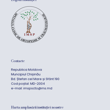
Logoul Instituției
Contacte
Republica Moldova
Muncipiul Chișinău
Bd. Ștefan cel Mare și Sfânt 190
Cod poștal: MD-2004
e-mail:
imspscto@ms.md
Harta amplasării instituției noastre