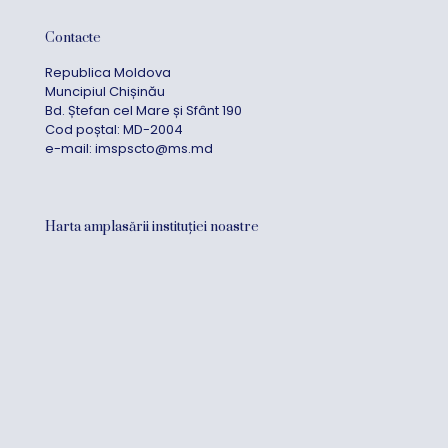
Contacte
Republica Moldova
Muncipiul Chișinău
Bd. Ștefan cel Mare și Sfânt 190
Cod poștal: MD-2004
e-mail:
imspscto@ms.md
Harta amplasării instituției noastre