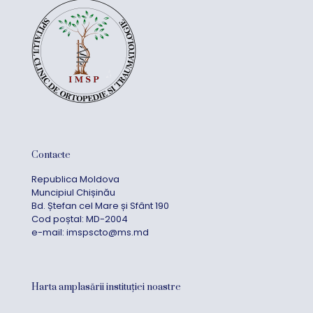
Contacte
Republica Moldova
Muncipiul Chișinău
Bd. Ștefan cel Mare și Sfânt 190
Cod poștal: MD-2004
e-mail:
imspscto@ms.md
Harta amplasării instituției noastre