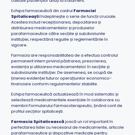
calitate pacienților aflați la tratament.
Echipa farmaceutică din cadrul
Farmaciei
Spitaliceaști
îndeplinește o serie de funcții cruciale.
Acestea includ recepționarea, depozitarea și
distribuirea medicamentelor și produselor
parafarmaceutice către secțiile și subdiviziunile
instituției, respectând regulile și reglementările în
vigoare.
Farmacia are responsabilitatea de a efectua controlul
permanent intern privind păstrarea, prescrierea,
evidența și utilizarea medicamentelor în secțiile și
subdiviziunile instituției. De asemenea, se ocupă de
ținerea evidenței tuturor operațiunilor economico-
financiare conform regulamentelor stabilite.
Echipa farmaceutică actualizează în mod sistematic și
selectează medicamentele esențiale în colaborare cu
membrii Formularului Farmacoterapeutic, ținând cont de
profilul secțiilor spitalicești.
Farmacia Spitalicească
joacă un rol important în
perfectarea listei cu necesarul de medicamente, articole
parafarmaceutice și dispozitive medicale pentru