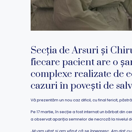
Secția de Arsuri și Chir
fiecare pacient are o șan
complexe realizate de e
cazuri în povești de salv
Vă prezentăm un nou caz dificil, cu final fericit, păst
Pe 17 martie, în secție a fost internat un bărbat din cen
a observat apariția semnelor de necroză la nivelul d
„M-am uitat și am văzut că se înnegresc. Am dat cu 