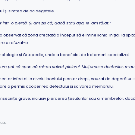
 își simțea deloc degetele.
într-o pieliță. Și am zis că, dacă stau așa, le-am tăiat.”
 observat că zona afectată a început să elimine lichid. Inițial, la sp
are a refuzat-o.
umatologie și Ortopedie, unde a beneficiat de tratament specializat.
acum pot să spun că mi-au salvat piciorul. Mulțumesc doctorilor, s-a
entar infectat la nivelul bontului plantar drept, cauzat de degerături 
re a permis acoperirea defectului și salvarea membrului.
onsecințe grave, inclusiv pierderea țesuturilor sau a membrelor, dacă 
ute;