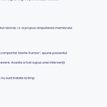
italul raional, i s-a propus amputarea membrului
u comportat foarte frumos”
, spune pacientul.
severe. Acesta a fost supus unei intervenții
nu sunt tratate la timp.