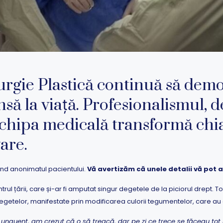
urgie Plastică continuă să demon
să la viață. Profesionalismul, d
chipa medicală transformă chia
are.
rând anonimatul pacientului.
Vă avertizăm că unele detalii vă pot 
trul țării, care și-ar fi amputat singur degetele de la piciorul drept. To
egetelor, manifestate prin modificarea culorii tegumentelor, care au
unguent, am crezut că o să treacă, dar pe zi ce trece se făceau tot