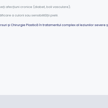
veți afecțiuni cronice (diabet, boli vasculare);
re a culorii sau sensibilității pielii.
Arsuri și Chirurgie Plastică în tratamentul complex al leziunilor severe