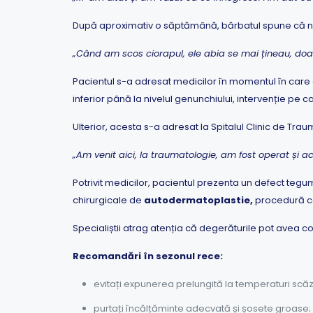
După aproximativ o săptămână, bărbatul spune că nu
„Când am scos ciorapul, ele abia se mai țineau, doar 
Pacientul s-a adresat medicilor în momentul în care a
inferior până la nivelul genunchiului, intervenție pe c
Ulterior, acesta s-a adresat la Spitalul Clinic de Tra
„Am venit aici, la traumatologie, am fost operat și 
Potrivit medicilor, pacientul prezenta un defect tegum
chirurgicale de
autodermatoplastie,
procedură ca
Specialiștii atrag atenția că degerăturile pot avea c
Recomandări în sezonul rece:
evitați expunerea prelungită la temperaturi scăz
purtați încălțăminte adecvată și șosete groase;