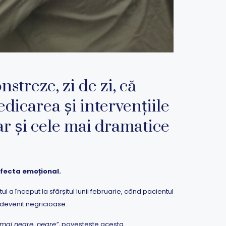
streze, zi de zi, că
edicarea și intervențiile
r și cele mai dramatice
afecta emoțional.
tul a început la sfârșitul lunii februarie, când pacientul
 devenit negricioase.
 mai negre, negre”
, povestește acesta.