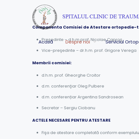
Componenta Comisiei de Atestare ortopedie-t
Preşedinte – d.h.m prof. Nicolae Caproş
Acasă
Despre noi
Serviciul Orto
Vice-preşedinte – dr.h.m. prof. Grigore Verega
Membrii comisiei:
d.h.m. prof. Gheorghe Croitor
d.m. conferenţiar Oleg Pulbere
d.m. conferențiar Argentina Sandrosean
Secretar – Sergiu Ciobanu
ACTELE NECESARE PENTRU ATESTARE
Fişa de atestare completată conform exemplului