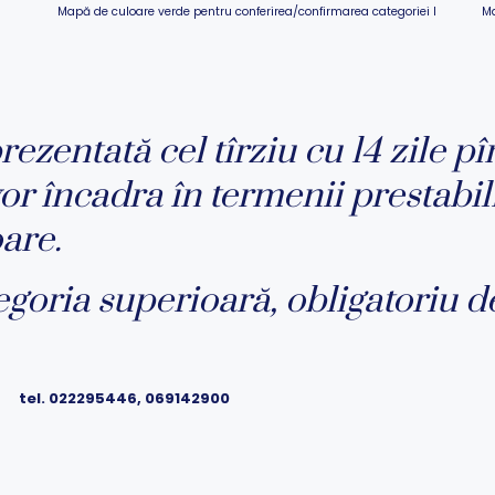
i
Mapă de culoare verde pentru conferirea/confirmarea categoriei I
Ma
rezentată cel tîrziu cu 14 zile pî
r încadra în termenii prestabiliţ
are.
egoria superioară, obligatoriu de
u tel. 022295446, 069142900