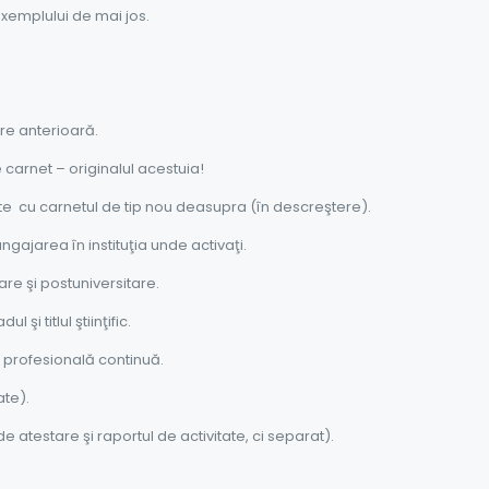
emplului de mai jos.
re anterioară.
 carnet – originalul acestuia!
te cu carnetul de tip nou deasupra (în descreştere).
ngajarea în instituţia unde activaţi.
tare şi postuniversitare.
şi titlul ştiinţific.
e profesională continuă.
te).
 de atestare şi raportul de activitate, ci separat).