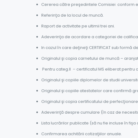
Cererea către preşedintele Comisiei conform ex
Referinţa de la locul de muncă.
Raport de activitate pe ultimii trei ani.
Adeverinţa de acordare a categoriei de califica
In cazul în care deţineţi CERTIFICAT sub formă de
Originalul şi copia carnetului de muncă – aranja
Pentru categ.II – certificatul MS eliberat pentru a
Originalul şi copiile diplomelor de studii universi
Originalul şi copiile atestatelor care confirmă gradul 
Originalul şi copia certificatului de perfecţionar
Adeverinţă despre cumulare (în caz de necesita
Lista lucrărilor publicate (să nu fie incluse în fişa
Confirmarea achitării cotizaţiilor anuale.