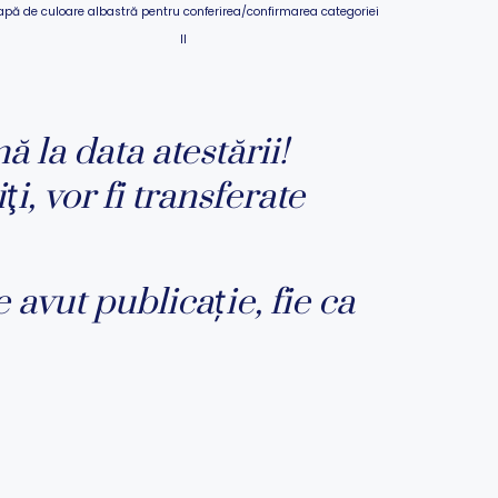
pă de culoare albastră pentru conferirea/confirmarea categoriei
II
nă la data atestării!
i, vor fi transferate
 avut publicație, fie ca