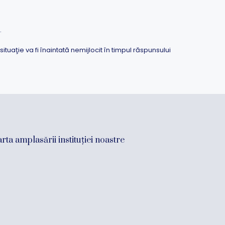
.
tuaţie va fi înaintată nemijlocit în timpul răspunsului
rta amplasării instituției noastre