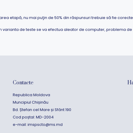
area etapă, nu mai puţin de 50% din răspunsuri trebuie să fie corecte
 din varianta de teste se va efectua aleator de computer, problema de si
Contacte
Ha
Republica Moldova
Muncipiul Chișinău
Bd. Ștefan cel Mare și Sfânt 190
Cod poștal: MD-2004
e-mail:
imspscto@ms.md