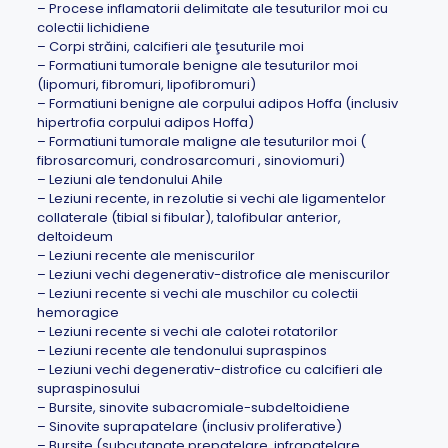
– Procese inflamatorii delimitate ale tesuturilor moi cu
colectii lichidiene
– Corpi străini, calcifieri ale ţesuturile moi
– Formatiuni tumorale benigne ale tesuturilor moi
(lipomuri, fibromuri, lipofibromuri)
– Formatiuni benigne ale corpului adipos Hoffa (inclusiv
hipertrofia corpului adipos Hoffa)
– Formatiuni tumorale maligne ale tesuturilor moi (
fibrosarcomuri, condrosarcomuri , sinoviomuri)
– Leziuni ale tendonului Ahile
– Leziuni recente, in rezolutie si vechi ale ligamentelor
collaterale (tibial si fibular), talofibular anterior,
deltoideum
– Leziuni recente ale meniscurilor
– Leziuni vechi degenerativ-distrofice ale meniscurilor
– Leziuni recente si vechi ale muschilor cu colectii
hemoragice
– Leziuni recente si vechi ale calotei rotatorilor
– Leziuni recente ale tendonului supraspinos
– Leziuni vechi degenerativ-distrofice cu calcifieri ale
supraspinosului
– Bursite, sinovite subacromiale-subdeltoidiene
– Sinovite suprapatelare (inclusiv proliferative)
– Bursite (subcutanate prepatelare, infrapatelare