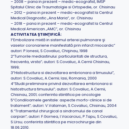
– 2008 – pana in prezent – medic-ecografist, IMSP
Spitalul Clinic de Traumatolgie si Ortopedie, or. Chisinau
– 2012 – pana in prezent – medic-ecografist la Centrul
Medical Diagnostic „Ana Maria”, or. Chisinau
– 2018 – pana in prezent – medic-ecografist la Centrul
Medical American „AMC”, or. Chisinau
ACTIVITATEA ȘTIINȚIFICĂ:
1“Embolizare mixtă in sistemul arterei pulmonare şi
vaselor coronariene manifestată prin infarct miocardic”
autori: P.Ionesii, S.Covaliuc, Chişinau, 1998
2“Tumorile mediastinului: particularitati de structura,
frecventa, virsta”; autori: S.Covaliuc, A.Cernii Chisinau,
1999;
3“Histostructura si dezvoltarea embrionara a timusului”,
autori: S.Covaliuc, A.Cernii; Iasi, Romania, 2000
4“Studii preliminare privind dezvoltarea embrionara si
histostructura timusului”; autori: S.Covaliuc, A.Cernii,
Chisinau, 2001; conferinta stiintifica pe oncologie
5“Condiloamele genitale: aspecte morfo-clinice si de
tratament”; autori: V.Vataman, S.Covaliuc, Chisinau, 2004
6.“Tratamentul chirurgical a sindromului de canal
carpian”; autori: F.Gornea, I.Vacarciuc, P.Tapu, S.Covaliuc,
S.Ursu; conferinta stiintifica pe microchirurgie din
18.06.2010.