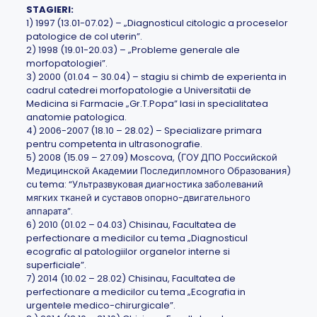
STAGIERI:
1) 1997 (13.01-07.02) – „Diagnosticul citologic a proceselor
patologice de col uterin”.
2) 1998 (19.01-20.03) – „Probleme generale ale
morfopatologiei”.
3) 2000 (01.04 – 30.04) – stagiu si chimb de experienta in
cadrul catedrei morfopatologie a Universitatii de
Medicina si Farmacie „Gr.T.Popa” Iasi in specialitatea
anatomie patologica.
4) 2006-2007 (18.10 – 28.02) – Specializare primara
pentru competenta in ultrasonografie.
5) 2008 (15.09 – 27.09) Moscova, (ГОУ ДПО Российской
Медицинской Академии Последипломного Образования)
cu tema: “Ультразвуковая диагностика заболеваний
мягких тканей и суставов опорно-двигательного
аппарата”.
6) 2010 (01.02 – 04.03) Chisinau, Facultatea de
perfectionare a medicilor cu tema „Diagnosticul
ecografic al patologiilor organelor interne si
superficiale”.
7) 2014 (10.02 – 28.02) Chisinau, Facultatea de
perfectionare a medicilor cu tema „Ecografia in
urgentele medico-chirurgicale”.