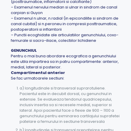
(posttraumatice, inflamatorii si calcifiante)
– Examenul nervului median si ulnar in sindrom de canal
carpian si Guyon
– Examenul n.ulnar, n.radial (in epicondilite si sindrom de
canal cubital) si n.peroneu in compresii posttraumatice,
postoperatorii si inflamtorii
– Punctii ecoghidate ale articulatiilor genunchiului, coxo-
femurale si sacro-iliace, colectiilor lichidiene
GENUNCHIUL
Pentru o mai buna abordare ecografica a genunchiului
este utila impartirea sa in patru compartimente: anterior,
medial, lateral si posterior.
Compartimentul anterior
Se fac urmatoarele sectiuni:
a) longitudinale si transversal suprarotuliene.
Pacientul este in decubit dorsal, cu genunchiul in
extensie. Se evalueaza tendonul quadricepsului,
inclusiv insertia sa si recesele medial, superior si
lateral. Apoi pacientul face o flexie de 900 – 1100 a
genunchiului pentru exminarea cartilajului suprafetei
patelare a femurului in sectiune transversala
b) longitudinale si transversal prepatelare pentru