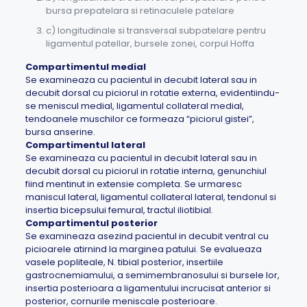
bursa prepatelara si retinaculele patelare
c) longitudinale si transversal subpatelare pentru
ligamentul patellar, bursele zonei, corpul Hoffa
Compartimentul medial
Se examineaza cu pacientul in decubit lateral sau in
decubit dorsal cu piciorul in rotatie externa, evidentiindu-
se meniscul medial, ligamentul collateral medial,
tendoanele muschilor ce formeaza “piciorul gistei”,
bursa anserine.
Compartimentul lateral
Se examineaza cu pacientul in decubit lateral sau in
decubit dorsal cu piciorul in rotatie interna, genunchiul
fiind mentinut in extensie completa. Se urmaresc
maniscul lateral, ligamentul collateral lateral, tendonul si
insertia bicepsului femural, tractul iliotibial.
Compartimentul posterior
Se examineaza asezind pacientul in decubit ventral cu
picioarele atirnind la marginea patului. Se evalueaza
vasele popliteale, N. tibial posterior, insertiile
gastrocnemiamului, a semimembranosului si bursele lor,
insertia posterioara a ligamentului incrucisat anterior si
posterior, cornurile meniscale posterioare.