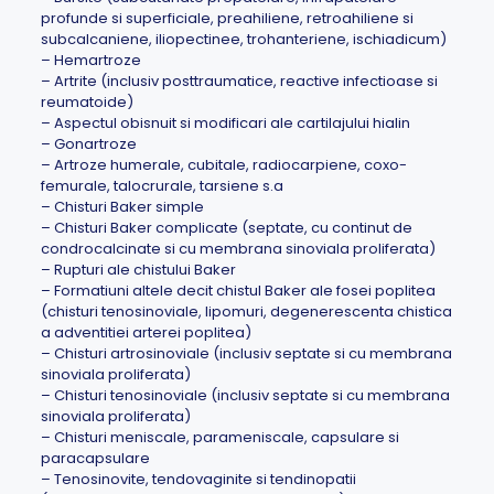
profunde si superficiale, preahiliene, retroahiliene si
subcalcaniene, iliopectinee, trohanteriene, ischiadicum)
– Hemartroze
– Artrite (inclusiv posttraumatice, reactive infectioase si
reumatoide)
– Aspectul obisnuit si modificari ale cartilajului hialin
– Gonartroze
– Artroze humerale, cubitale, radiocarpiene, coxo-
femurale, talocrurale, tarsiene s.a
– Chisturi Baker simple
– Chisturi Baker complicate (septate, cu continut de
condrocalcinate si cu membrana sinoviala proliferata)
– Rupturi ale chistului Baker
– Formatiuni altele decit chistul Baker ale fosei poplitea
(chisturi tenosinoviale, lipomuri, degenerescenta chistica
a adventitiei arterei poplitea)
– Chisturi artrosinoviale (inclusiv septate si cu membrana
sinoviala proliferata)
– Chisturi tenosinoviale (inclusiv septate si cu membrana
sinoviala proliferata)
– Chisturi meniscale, parameniscale, capsulare si
paracapsulare
– Tenosinovite, tendovaginite si tendinopatii