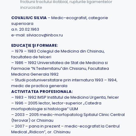
frictiunii tractului iliotibial, rupturile ligamentelor
incrucisate
COVALIUC SILVIA
– Medic–ecografist, categorie
superioara
a.n. 20.02.1963
e-mail:
silviacov@inbox.ru
EDUCAŢIE ŞI FORMARE:
– 1979 – 1983 Colegiul de Medicina din Chisinau,
facultatea de felceri
– 1986 – 1992 Universitatea de Stat de Medicina si
Farmacie “N.Testemitanu”din Chisianu, Facultatea
Medicina Generala 1992
– Studii postuniversitatare prin internatura 1993 – 1994,
medic de practica generala
ACTIVITATEA PROFESIONALA:
– 1983 – 1992 IMSP Institutul de Medicina Urgenta, felcer
– 1996 – 2005 lector, lector-superior „Catedra
morfopatologie si histologie” ULIM
– 2003 – 2005 medic-morfopatolog Spitalul Clinic Central
(feroviar) or.Chisinau
– 2007 – pana in prezent – medic-ecografist la Centrul
Medical „Ridicon”, or. Chisinau