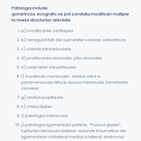
Patologia include:
gonartroza: ecografic se pot constata modificari multiple
la nivelul structurilor afectate
a) modificarile cartilajului
b) neregularitati ale suprafetei osoase, osteofitoza
c) colectii intraarticulare
d) proliferarea sinovialei, plici sinovialei
e) corpi liberi intraarticulari
f) modificari meniscale- chisturi intra si
parameniscale difuze, leziuni meniscale, tumefactie
convexa
g) chisturi popliteale
h) chistul Baker
i) patologia meniscala
j) patologia ligamentului patelar, “Piciorul gastei”,
rupturile retinacului patelar, leziunile traumatice ale
ligamentelor collateral medial si lateral, sindromul