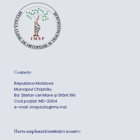
Contacte
Republica Moldova
Muncipiul Chișinău
Bd. Ștefan cel Mare și Sfânt 190
Cod poștal: MD-2004
e-mail:
imspscto@ms.md
Harta amplasării instituției noastre