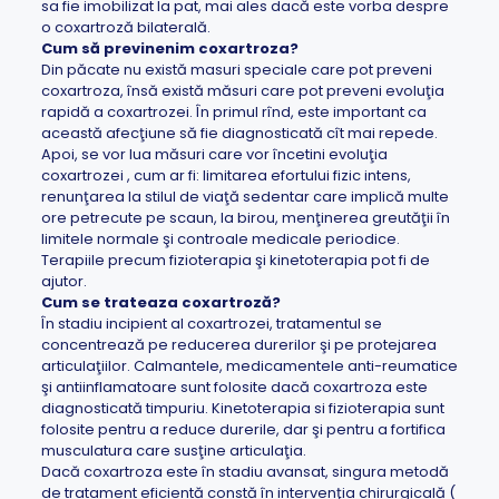
sa fie imobilizat la pat, mai ales dacă este vorba despre
o coxartroză bilaterală.
Cum să previnenim coxartroza?
Din păcate nu există masuri speciale care pot preveni
coxartroza, însă există măsuri care pot preveni evoluţia
rapidă a coxartrozei. În primul rînd, este important ca
această afecţiune să fie diagnosticată cît mai repede.
Apoi, se vor lua măsuri care vor încetini evoluţia
coxartrozei , cum ar fi: limitarea efortului fizic intens,
renunţarea la stilul de viaţă sedentar care implică multe
ore petrecute pe scaun, la birou, menţinerea greutăţii în
limitele normale şi controale medicale periodice.
Terapiile precum fizioterapia şi kinetoterapia pot fi de
ajutor.
Cum se trateaza coxartroză?
În stadiu incipient al coxartrozei, tratamentul se
concentrează pe reducerea durerilor şi pe protejarea
articulaţiilor. Calmantele, medicamentele anti-reumatice
şi antiinflamatoare sunt folosite dacă coxartroza este
diagnosticată timpuriu. Kinetoterapia si fizioterapia sunt
folosite pentru a reduce durerile, dar şi pentru a fortifica
musculatura care susţine articulaţia.
Dacă coxartroza este în stadiu avansat, singura metodă
de tratament eficientă constă în intervenţia chirurgicală (