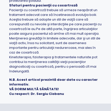
protezarea şoldului.
Sfaturi pentru pacienţii cu coxartroză
Pacienţii cu coxartroză trebuie să urmeze neapărat un
tratament adecvat care să încetinească evoluţia bolii.
Aceştia trebuie să adopte un stil de viaţă care să
corespundă cu nevoile şi interdicţiile pe care pacienţii cu
coxartroză le au.Pe de altă parte, îngrijirea articulaţiilor
poate asigura pacientul să amîne cît mai mult operaţia.
Menţinerea greutăţii în limitele adecvate, dar şi un stil de
viaţă activ, însa nu solicitant, sunt de asemenea
importante pentru articulaţii nedureroase, mai ales în
caz de coxartroză.
Kinetoterapia, fizioterapia şi tratamentele naturiste pot
contribui la menţinerea calităţii vieţii pacienţilor
diagnosticaţi cu coxartroză, pentru o perioadă cît mai
îndelungată.
N.B. Acest articol prezintă doar date cu caracter
informativ.
VĂ DORIM MULTĂ SĂNĂTATE!
Cu respect: Dr. Sergiu Ciobanu