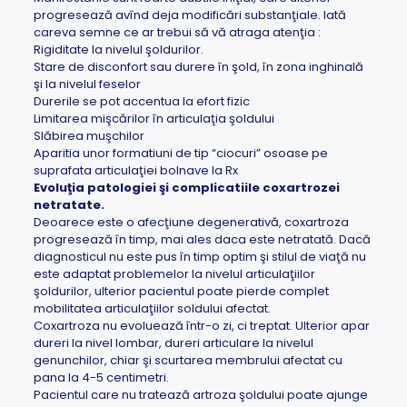
progresează avînd deja modificări substanţiale. Iată
careva semne ce ar trebui să vă atraga atenţia :
Rigiditate la nivelul şoldurilor.
Stare de disconfort sau durere în şold, în zona inghinală
şi la nivelul feselor
Durerile se pot accentua la efort fizic
Limitarea mişcărilor în articulaţia şoldului
Slăbirea muşchilor
Aparitia unor formatiuni de tip “ciocuri” osoase pe
suprafata articulaţiei bolnave la Rx
Evoluţia patologiei şi complicatiile coxartrozei
netratate.
Deoarece este o afecţiune degenerativă, coxartroza
progresează în timp, mai ales daca este netratată. Dacă
diagnosticul nu este pus în timp optim şi stilul de viaţă nu
este adaptat problemelor la nivelul articulaţiilor
şoldurilor, ulterior pacientul poate pierde complet
mobilitatea articulaţiilor soldului afectat.
Coxartroza nu evoluează într-o zi, ci treptat. Ulterior apar
dureri la nivel lombar, dureri articulare la nivelul
genunchilor, chiar şi scurtarea membrului afectat cu
pana la 4-5 centimetri.
Pacientul care nu tratează artroza şoldului poate ajunge