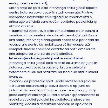
endoprotezare de şold).
Artroplastia de şold, este intervenţia chirurgicală folosită
pentru tratarea coxartrozei în stadii avansate. Printr-o
asemenea intervenţie chirurgicală se implantează o
articulaţie artificială care redă mobilitatea pacientului şi
elimină durerile.
Tratamentul coxartrozei este simptomatic, doar pentru a
ameliora simptomele şi de a încetini evoluţia bolii. Pe de
altă parte, intervenţia chirugicală necesită o perioadă de
recuperare pentru ca mobilitatea să fie recuperată
complet.Durerile specifice coxartrozei pot fi ameliorate
prin adoptarea unui stil de viată sănătos.
Intervenţia chirurgicală pentru coxartroză
Intervenţia chirurgicală este folosită ca ultima opţiune în
tratarea coxartrozei, la pacienţii la care celelalte
tratamente nu au dat rezultate, iar boala se află în stadiu
avansat.
Implantul de proteză la şold –endo protezarea şoldului
In tratarea coxartrozei, proteza devine o opţiune de
tratament în momentul în care toate celelalte opţiuni îşi
pierd complet eficienţa. Durerile severe şi permanente la
nivelul articulatiei şoldului, invaliditatea, şi pierderea
mobilităţii acestuia determină medicul să apeleze la