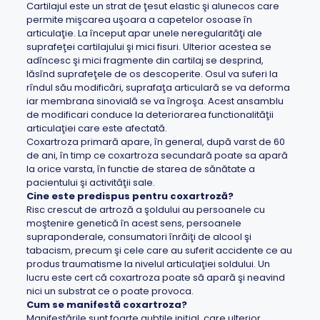
Cartilajul este un strat de ţesut elastic şi alunecos care
permite mişcarea uşoara a capetelor osoase în
articulaţie. La început apar unele neregularităţi ale
suprafeţei cartilajului şi mici fisuri. Ulterior acestea se
adîncesc şi mici fragmente din cartilaj se desprind,
lăsînd suprafeţele de os descoperite. Osul va suferi la
rîndul său modificări, suprafaţa articulară se va deforma
iar membrana sinovială se va îngroşa. Acest ansamblu
de modificari conduce la deteriorarea functionalităţii
articulaţiei care este afectată.
Coxartroza primară apare, în general, după varst de 60
de ani, în timp ce coxartroza secundară poate sa apară
la orice varsta, în functie de starea de sănătate a
pacientului şi activităţii sale.
Cine este predispus pentru coxartroză?
Risc crescut de artroză a şoldului au persoanele cu
moştenire genetică în acest sens, persoanele
supraponderale, consumatori înrăiţi de alcool şi
tabacism, precum şi cele care au suferit accidente ce au
produs traumatisme la nivelul articulaţiei soldului. Un
lucru este cert că coxartroza poate să apară şi neavind
nici un substrat ce o poate provoca.
Cum se manifestă coxartroza?
Manifestările sunt foarte aubtile iniţial, care ulterior