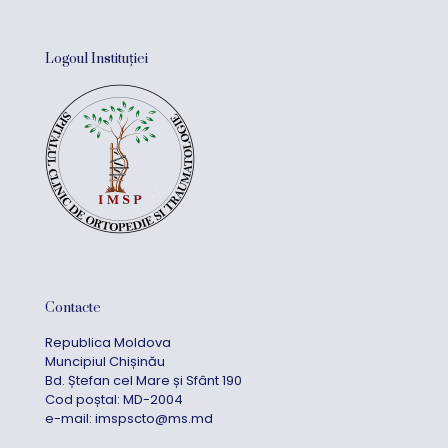
Logoul Instituției
Contacte
Republica Moldova
Muncipiul Chișinău
Bd. Ștefan cel Mare și Sfânt 190
Cod poștal: MD-2004
e-mail:
imspscto@ms.md