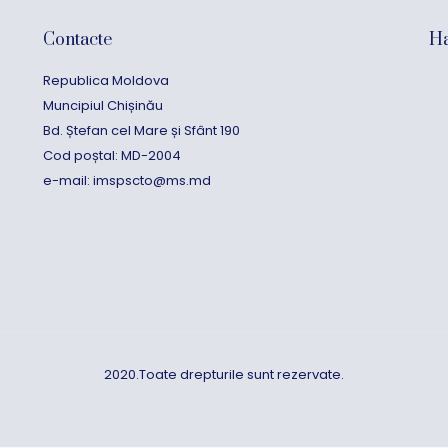
Contacte
Ha
Republica Moldova
Muncipiul Chișinău
Bd. Ștefan cel Mare și Sfânt 190
Cod poștal: MD-2004
e-mail:
imspscto@ms.md
2020.Toate drepturile sunt rezervate.