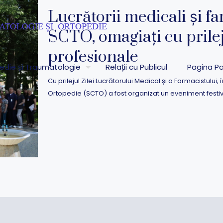
Lucrătorii medicali și fa
SCTO, omagiați cu prilej
profesionale
pedie și Traumatologie
Relații cu Publicul
Pagina Pa
Cu prilejul Zilei Lucrătorului Medical și a Farmacistului,
Ortopedie (SCTO) a fost organizat un eveniment festiv