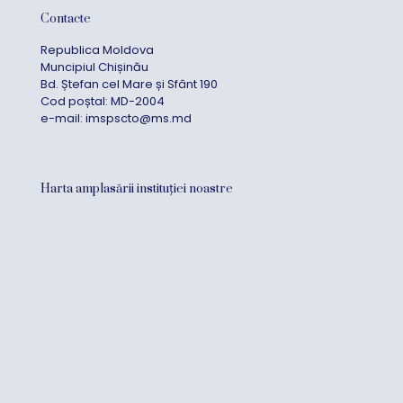
Contacte
Republica Moldova
Muncipiul Chișinău
Bd. Ștefan cel Mare și Sfânt 190
Cod poștal: MD-2004
e-mail:
imspscto@ms.md
Harta amplasării instituției noastre