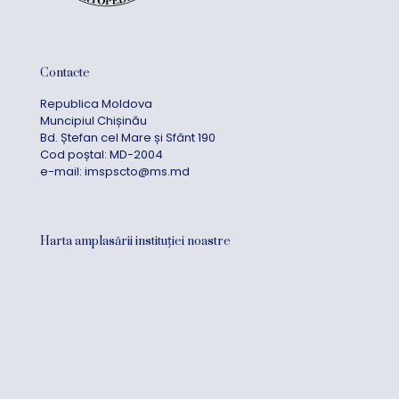
Contacte
Republica Moldova
Muncipiul Chișinău
Bd. Ștefan cel Mare și Sfânt 190
Cod poștal: MD-2004
e-mail:
imspscto@ms.md
Harta amplasării instituției noastre