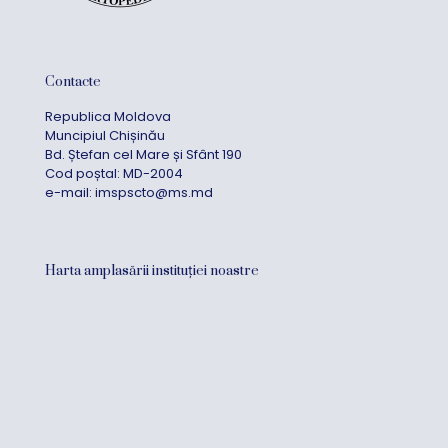
Contacte
Republica Moldova
Muncipiul Chișinău
Bd. Ștefan cel Mare și Sfânt 190
Cod poștal: MD-2004
e-mail:
imspscto@ms.md
Harta amplasării instituției noastre