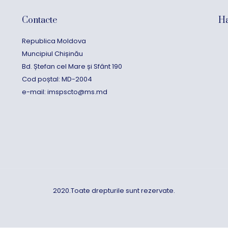
Contacte
Ha
Republica Moldova
Muncipiul Chișinău
Bd. Ștefan cel Mare și Sfânt 190
Cod poștal: MD-2004
e-mail:
imspscto@ms.md
2020.Toate drepturile sunt rezervate.