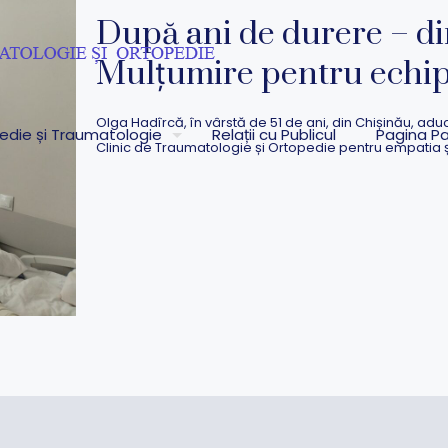
După ani de durere – di
Mulțumire pentru echip
Olga Hadîrcă, în vârstă de 51 de ani, din Chișinău, ad
pedie și Traumatologie
Relații cu Publicul
Pagina Pa
Clinic de Traumatologie și Ortopedie pentru empatia ș