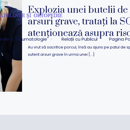
Explozia unei butelii de 
arsuri grave, tratați la 
atenționează asupra ris
pedie și Traumatologie
Relații cu Publicul
Pagina Pa
Au vrut să sacrifice porcul, însă au ajuns pe patul de spi
suferit arsuri grave în urma unei
[…]