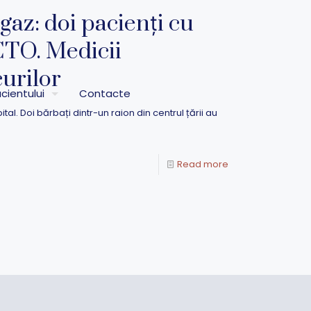
gaz: doi pacienți cu
SCTO. Medicii
curilor
cientului
Contacte
tal. Doi bărbați dintr-un raion din centrul țării au
Read more