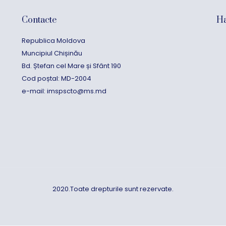
Contacte
Ha
Republica Moldova
Muncipiul Chișinău
Bd. Ștefan cel Mare și Sfânt 190
Cod poștal: MD-2004
e-mail:
imspscto@ms.md
2020.Toate drepturile sunt rezervate.