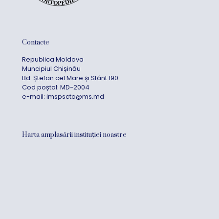
Contacte
Republica Moldova
Muncipiul Chișinău
Bd. Ștefan cel Mare și Sfânt 190
Cod poștal: MD-2004
e-mail:
imspscto@ms.md
Harta amplasării instituției noastre