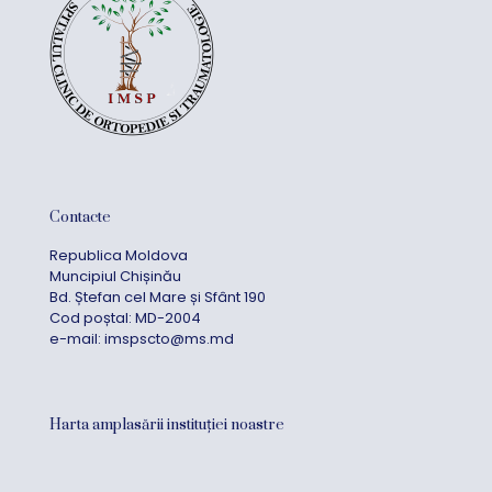
Contacte
Republica Moldova
Muncipiul Chișinău
Bd. Ștefan cel Mare și Sfânt 190
Cod poștal: MD-2004
e-mail:
imspscto@ms.md
Harta amplasării instituției noastre