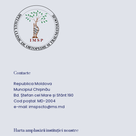
Contacte
Republica Moldova
Muncipiul Chișinău
Bd. Ștefan cel Mare și Sfânt 190
Cod poștal: MD-2004
e-mail:
imspscto@ms.md
Harta amplasării instituției noastre