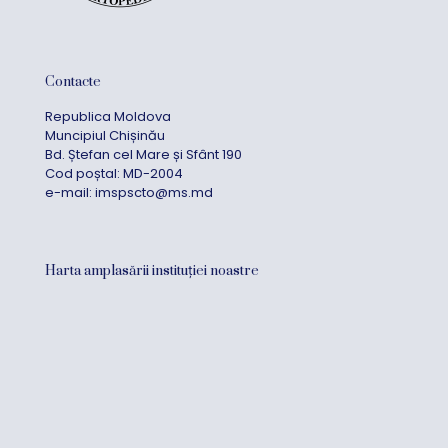
Contacte
Republica Moldova
Muncipiul Chișinău
Bd. Ștefan cel Mare și Sfânt 190
Cod poștal: MD-2004
e-mail:
imspscto@ms.md
Harta amplasării instituției noastre