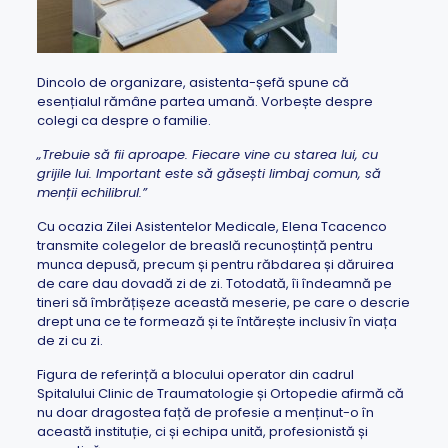
Dincolo de organizare, asistenta-șefă spune că
esențialul rămâne partea umană. Vorbește despre
colegi ca despre o familie.
„Trebuie să fii aproape. Fiecare vine cu starea lui, cu
grijile lui. Important este să găsești limbaj comun, să
menții echilibrul.”
Cu ocazia Zilei Asistentelor Medicale, Elena Tcacenco
transmite colegelor de breaslă recunoștință pentru
munca depusă, precum și pentru răbdarea și dăruirea
de care dau dovadă zi de zi. Totodată, îi îndeamnă pe
tineri să îmbrățișeze această meserie, pe care o descrie
drept una ce te formează și te întărește inclusiv în viața
de zi cu zi.
Figura de referință a blocului operator din cadrul
Spitalului Clinic de Traumatologie și Ortopedie afirmă că
nu doar dragostea față de profesie a menținut-o în
această instituție, ci și echipa unită, profesionistă și