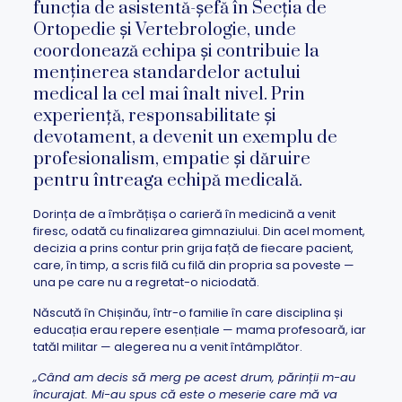
funcția de asistentă-șefă în Secția de
Ortopedie și Vertebrologie, unde
coordonează echipa și contribuie la
menținerea standardelor actului
medical la cel mai înalt nivel. Prin
experiență, responsabilitate și
devotament, a devenit un exemplu de
profesionalism, empatie și dăruire
pentru întreaga echipă medicală.
Dorința de a îmbrățișa o carieră în medicină a venit
firesc, odată cu finalizarea gimnaziului. Din acel moment,
decizia a prins contur prin grija față de fiecare pacient,
care, în timp, a scris filă cu filă din propria sa poveste —
una pe care nu a regretat-o niciodată.
Născută în Chișinău, într-o familie în care disciplina și
educația erau repere esențiale — mama profesoară, iar
tatăl militar — alegerea nu a venit întâmplător.
„Când am decis să merg pe acest drum, părinții m-au
încurajat. Mi-au spus că este o meserie care mă va