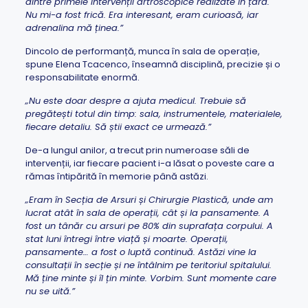
dintre primele intervenții artroscopice realizate în țară.
Nu mi-a fost frică. Era interesant, eram curioasă, iar
adrenalina mă ținea.”
Dincolo de performanță, munca în sala de operație,
spune Elena Tcacenco, înseamnă disciplină, precizie și o
responsabilitate enormă.
„Nu este doar despre a ajuta medicul. Trebuie să
pregătești totul din timp: sala, instrumentele, materialele,
fiecare detaliu. Să știi exact ce urmează.”
De-a lungul anilor, a trecut prin numeroase săli de
intervenții, iar fiecare pacient i-a lăsat o poveste care a
rămas întipărită în memorie până astăzi.
„Eram în Secția de Arsuri și Chirurgie Plastică, unde am
lucrat atât în sala de operații, cât și la pansamente. A
fost un tânăr cu arsuri pe 80% din suprafața corpului. A
stat luni întregi între viață și moarte. Operații,
pansamente… a fost o luptă continuă. Astăzi vine la
consultații în secție și ne întâlnim pe teritoriul spitalului.
Mă ține minte și îl țin minte. Vorbim. Sunt momente care
nu se uită.”