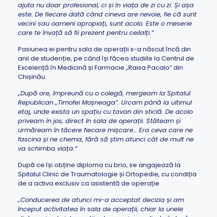
ajuta nu doar profesional, ci și în viața de zi cu zi. Și așa
este. De fiecare dată când cineva are nevoie, fie că sunt
vecini sau oameni apropiați, sunt acolo. Este o meserie
care te învață să fii prezent pentru ceilalți.”
Pasiunea ei pentru sala de operații s-a născut încă din
anii de studenție, pe când își făcea studiile la Centrul de
Excelență în Medicină și Farmacie „Raisa Pacalo” din
Chișinău.
„După ore, împreună cu o colegă, mergeam la Spitalul
Republican „Timofei Moșneaga”. Urcam până la ultimul
etaj, unde exista un spațiu cu tavan din sticlă. De acolo
priveam în jos, direct în sala de operații. Stăteam și
urmăream în tăcere fiecare mișcare… Era ceva care ne
fascina și ne chema, fără să știm atunci cât de mult ne
va schimba viața.”
După ce își obține diploma cu brio, se angajează la
Spitalul Clinic de Traumatologie și Ortopedie, cu condiția
de a activa exclusiv ca asistentă de operație.
„Conducerea de atunci mi-a acceptat decizia și am
început activitatea în sala de operații, chiar la unele