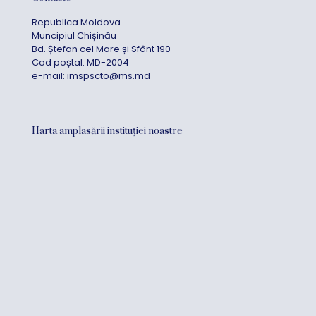
Republica Moldova
Muncipiul Chișinău
Bd. Ștefan cel Mare și Sfânt 190
Cod poștal: MD-2004
e-mail:
imspscto@ms.md
Harta amplasării instituției noastre