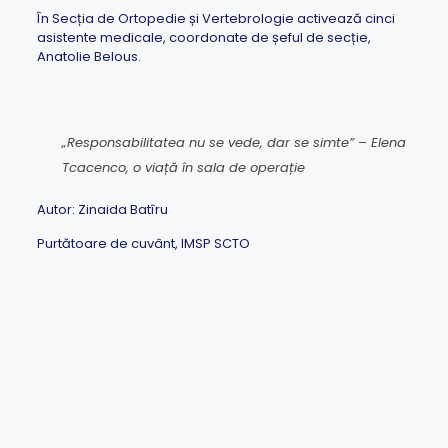
În Secția de Ortopedie și Vertebrologie activează cinci
asistente medicale, coordonate de șeful de secție,
Anatolie Belous.
„Responsabilitatea nu se vede, dar se simte” – Elena
Tcacenco, o viață în sala de operație
Autor: Zinaida Batîru
Purtătoare de cuvânt, IMSP SCTO