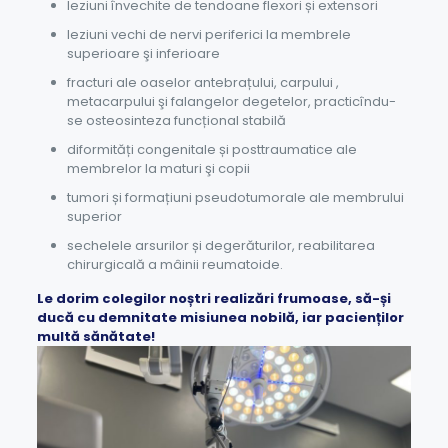
leziuni învechite de tendoane flexori și extensori
leziuni vechi de nervi periferici la membrele
superioare şi inferioare
fracturi ale oaselor antebrațului, carpului ,
metacarpului şi falangelor degetelor, practicîndu-
se osteosinteza funcțional stabilă
diformități congenitale și posttraumatice ale
membrelor la maturi şi copii
tumori și formațiuni pseudotumorale ale membrului
superior
sechelele arsurilor și degerăturilor, reabilitarea
chirurgicală a mâinii reumatoide.
Le dorim colegilor noștri realizări frumoase, să-și
ducă cu demnitate misiunea nobilă, iar pacienților
multă sănătate!