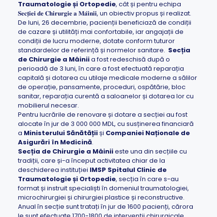
Traumatologie și Ortopedie
, cât și pentru echipa
𝐒𝐞𝐜𝐭̦𝐢𝐞𝐢 𝐝𝐞 𝐂𝐡𝐢𝐫𝐮𝐫𝐠𝐢𝐞 𝐚 𝐌𝐚̂𝐢𝐧𝐢𝐢, un obiectiv propus și realizat.
De luni, 26 decembrie, pacienții beneficiază de condiții
de cazare și utilități mai confortabile, iar angajații de
condiții de lucru moderne, dotate conform tuturor
standardelor de referință și normelor sanitare.
Secția
de Chirurgie a Mâinii
a fost redeschisă după o
perioadă de 3 luni, în care a fost efectuată reparația
capitală și dotarea cu utilaje medicale moderne a sălilor
de operație, pansamente, proceduri, ospătărie, bloc
sanitar, reparația curentă a saloanelor și dotarea lor cu
mobilierul necesar.
Pentru lucrările de renovare și dotare a secției au fost
alocate în jur de 3 000 000 MDL, cu susținerea financiară
a
Ministerului Sănătății
și
Companiei Naționale de
Asigurări în Medicină
.
Secția de Chirurgie a Mâinii
este una din secțiile cu
tradiții, care și-a început activitatea chiar de la
deschiderea instituției
IMSP Spitalul Clinic de
Traumatologie și Ortopedie
, secția în care s-au
format și instruit specialiști în domeniul traumatologiei,
microchirurgiei și chirurgiei plastice și reconstructive.
Anual în secție sunt tratați în jur de 1600 pacienți, cărora
le sunt efectuate 1700-1800 de intervenții chirurgicale.