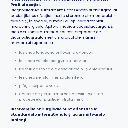
Profilul secției.
Diagnosticarea și tratamentul conservativ și chirurgical al
pacienților cu afecțiuni acute și cronice ale membrului
toracic și, în special, al mâinii cu aplicarea tehnicii
microchirurgicale. Ajutorul medical specializat urgent și
planic cu folosirea metodelor contemporane de
diagnostic şi tratament chirurgical ale mâinii și
membrului superior cu:
leziunea tendoanelor flexori și extensori
leziunea vaselor sangvine și nervilor
fracturi deschise ale oaselor mâinii și antebrațului
leziunea nervilor membrului inferior
plăgi scalpante vaste
defecte de țesuturi moi ce necesită folosirea
procedeelor plastice în tratament.
Intervențiile chirurgicale sunt orientate la
standardele internaționale și au următoarele
indicații: