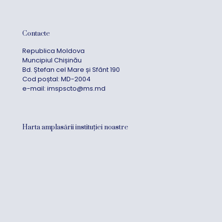
Contacte
Republica Moldova
Muncipiul Chișinău
Bd. Ștefan cel Mare și Sfânt 190
Cod poștal: MD-2004
e-mail:
imspscto@ms.md
Harta amplasării instituției noastre