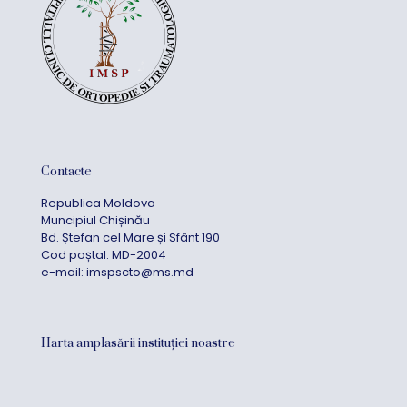
Contacte
Republica Moldova
Muncipiul Chișinău
Bd. Ștefan cel Mare și Sfânt 190
Cod poștal: MD-2004
e-mail:
imspscto@ms.md
Harta amplasării instituției noastre