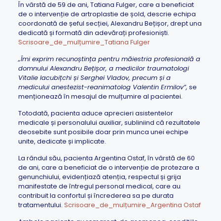
În vârstă de 59 de ani, Tatiana Fulger, care a beneficiat
de o intervenție de artroplastie de șold, descrie echipa
coordonată de șeful secției, Alexandru Bețișor, drept una
dedicată și formată din adevărați profesioniști.
Scrisoare_de_mulțumire_Tatiana Fulger
„Îmi exprim recunoștința pentru măiestria profesională a
domnului Alexandru Bețișor, a medicilor traumatologi
Vitalie Iacubițchi și Serghei Vladov, precum și a
medicului anestezist-reanimatolog Valentin Ermilov”,
se
menționează în mesajul de mulțumire al pacientei.
Totodată, pacienta aduce aprecieri asistentelor
medicale și personalului auxiliar, subliniind că rezultatele
deosebite sunt posibile doar prin munca unei echipe
unite, dedicate și implicate.
La rândul său, pacienta Argentina Ostaf, în vârstă de 60
de ani, care a beneficiat de o intervenție de protezare a
genunchiului, evidențiază atenția, respectul și grija
manifestate de întregul personal medical, care au
contribuit la confortul și încrederea sa pe durata
tratamentului.
Scrisoare_de_mulțumire_Argentina Ostaf